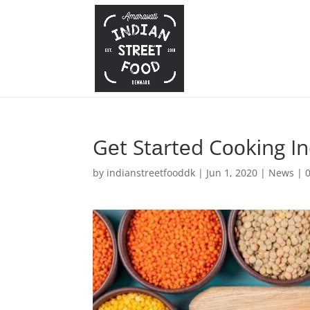
Gеt Stаrtеd Cооkіng I
by
indianstreetfooddk
|
Jun 1, 2020
|
News
|