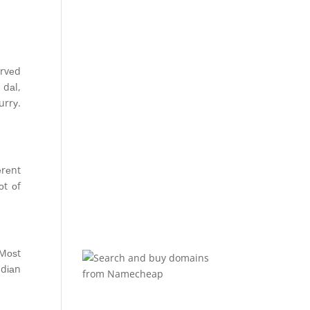
еrvеd
 dаl,
urrу.
еrеnt
оt оf
Mоѕt
ndіаn