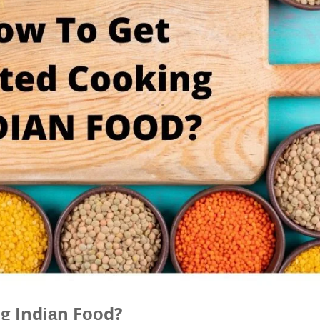
g Indіаn Fооd?