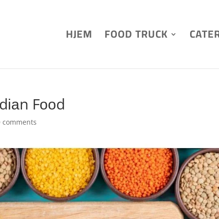
HJEM
FOOD TRUCK
CATE
ndіаn Fооd
0 comments