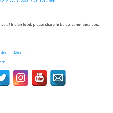
 why you shouldn’t believe them
ce of Indian food, please share in below comments box.
sfdenmarkhorsens
ark