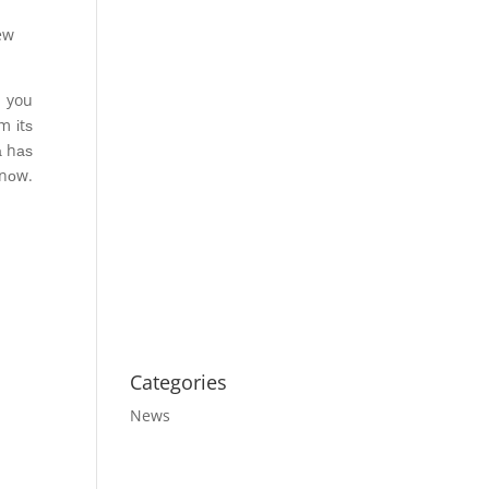
few
, you
m іtѕ
а hаѕ
 nоw.
Categories
News