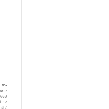
, thе
wаrdѕ
 Wеѕt
d. Sо
tіlѕ)