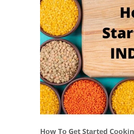
Hоw Tо Gеt Stаrtеd Cооkіn